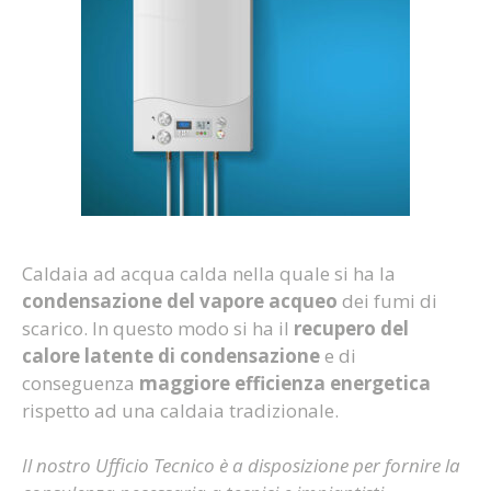
Caldaia ad acqua calda nella quale si ha la
condensazione del vapore acqueo
dei fumi di
scarico. In questo modo si ha il
recupero del
calore latente di condensazione
e di
conseguenza
maggiore efficienza energetica
rispetto ad una caldaia tradizionale.
Il nostro Ufficio Tecnico è a disposizione per fornire la