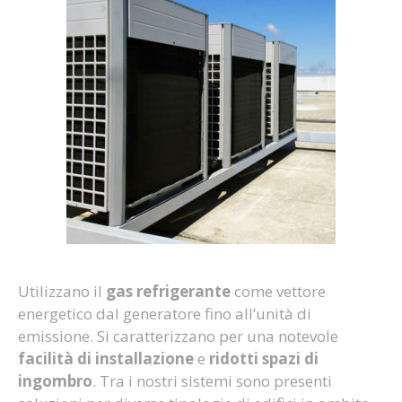
Utilizzano il
gas refrigerante
come vettore
energetico dal generatore fino all’unità di
emissione. Si caratterizzano per una notevole
facilità di installazione
e
ridotti spazi di
ingombro
. Tra i nostri sistemi sono presenti